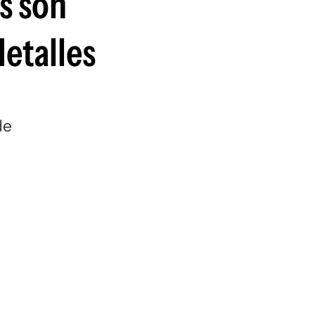
os son
detalles
de