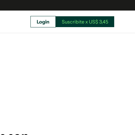
Login
Suscribite x US$ 3,45
uscríbete ahora a El Observador y elegí hasta
donde llegar.
Suscribite x US$ 3,45