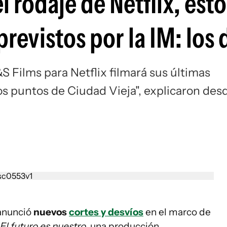
l rodaje de Netflix, est
previstos por la IM: los 
S Films para Netflix filmará sus últimas
os puntos de Ciudad Vieja", explicaron des
anunció
nuevos
cortes y desvíos
en el marco de
El futuro es nuestro
, una producción