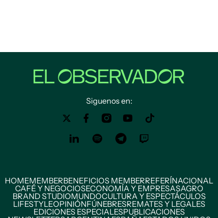
Siguenos en:
HOME
MEMBER
BENEFICIOS MEMBER
REFERÍ
NACIONAL
CAFÉ Y NEGOCIOS
ECONOMÍA Y EMPRESAS
AGRO
BRAND STUDIO
MUNDO
CULTURA Y ESPECTÁCULOS
LIFESTYLE
OPINIÓN
FÚNEBRES
REMATES Y LEGALES
EDICIONES ESPECIALES
PUBLICACIONES