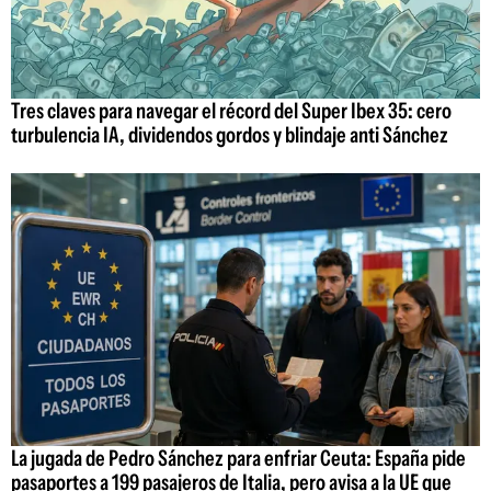
Tres claves para navegar el récord del Super Ibex 35: cero
turbulencia IA, dividendos gordos y blindaje anti Sánchez
La jugada de Pedro Sánchez para enfriar Ceuta: España pide
pasaportes a 199 pasajeros de Italia, pero avisa a la UE que