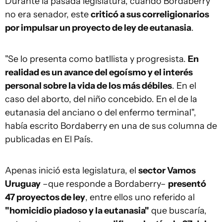
Durante la pasada legislatura, cuando Bordaberry
no era senador, este
criticó a sus correligionarios
por impulsar un proyecto de ley de eutanasia
.
"Se lo presenta como batllista y progresista.
En
realidad es un avance del egoísmo y el interés
personal sobre la vida de los más débiles
. En el
caso del aborto, del niño concebido. En el de la
eutanasia del anciano o del enfermo terminal",
había escrito Bordaberry en una de sus columna de
publicadas en El País.
Apenas inició esta legislatura, el
sector Vamos
Uruguay
–que responde a Bordaberry–
presentó
47 proyectos de ley
, entre ellos uno referido al
"homicidio piadoso y la eutanasia"
que buscaría,