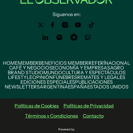
Siguenos en:
HOME
MEMBER
BENEFICIOS MEMBER
REFERÍ
NACIONAL
CAFÉ Y NEGOCIOS
ECONOMÍA Y EMPRESAS
AGRO
BRAND STUDIO
MUNDO
CULTURA Y ESPECTÁCULOS
LIFESTYLE
OPINIÓN
FÚNEBRES
REMATES Y LEGALES
EDICIONES ESPECIALES
PUBLICACIONES
NEWSLETTERS
ARGENTINA
ESPAÑA
ESTADOS UNIDOS
Políticas de Cookies
Políticas de Privacidad
Términos y Condiciones
Contacto