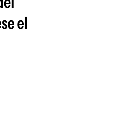
del
se el