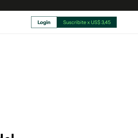
Login
Suscribite x US$ 3,45
uscríbete ahora a El Observador y elegí hasta
donde llegar.
Suscribite x US$ 3,45