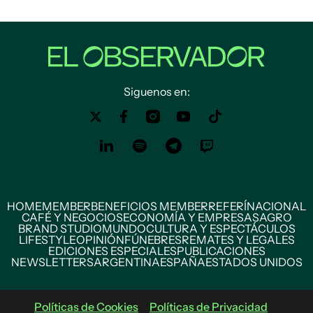
Siguenos en:
HOME
MEMBER
BENEFICIOS MEMBER
REFERÍ
NACIONAL
CAFÉ Y NEGOCIOS
ECONOMÍA Y EMPRESAS
AGRO
BRAND STUDIO
MUNDO
CULTURA Y ESPECTÁCULOS
LIFESTYLE
OPINIÓN
FÚNEBRES
REMATES Y LEGALES
EDICIONES ESPECIALES
PUBLICACIONES
NEWSLETTERS
ARGENTINA
ESPAÑA
ESTADOS UNIDOS
Políticas de Cookies
Políticas de Privacidad