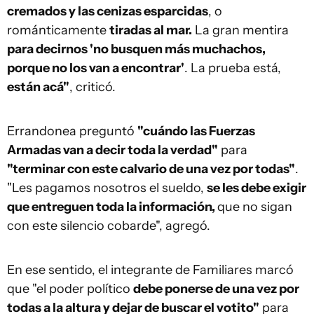
cremados y las cenizas esparcidas
, o
románticamente
tiradas al mar.
La gran mentira
para decirnos 'no busquen más muchachos,
porque no los van a encontrar'
. La prueba está,
están acá"
, criticó.
Errandonea preguntó
"cuándo las Fuerzas
Armadas van a decir toda la verdad"
para
"terminar con este calvario de una vez por todas"
.
"Les pagamos nosotros el sueldo,
se les debe exigir
que entreguen toda la información,
que no sigan
con este silencio cobarde", agregó.
En ese sentido, el integrante de Familiares marcó
que "el poder político
debe ponerse de una vez por
todas a la altura y dejar de buscar el votito"
para