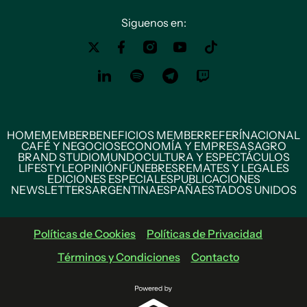
Siguenos en:
HOME
MEMBER
BENEFICIOS MEMBER
REFERÍ
NACIONAL
CAFÉ Y NEGOCIOS
ECONOMÍA Y EMPRESAS
AGRO
BRAND STUDIO
MUNDO
CULTURA Y ESPECTÁCULOS
LIFESTYLE
OPINIÓN
FÚNEBRES
REMATES Y LEGALES
EDICIONES ESPECIALES
PUBLICACIONES
NEWSLETTERS
ARGENTINA
ESPAÑA
ESTADOS UNIDOS
Políticas de Cookies
Políticas de Privacidad
Términos y Condiciones
Contacto