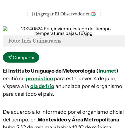
Agregar El Observador en
Foto: Inés Guimaraens
Compartir
El
Instituto Uruguayo de Meteorología
(
Inumet
)
emitió su
pronóstico
para este jueves 4 de julio,
víspera a la
ola de frío
anunciada por el organismo
para casi todo el país.
De acuerdo a lo informado por el organismo oficial
del tiempo, en
Montevideo y Área Metropolitana
hubo 2 °C de mínima y habrá 12 °C de máxima.