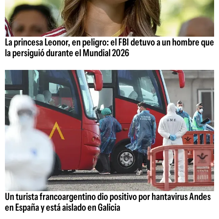
La princesa Leonor, en peligro: el FBI detuvo a un hombre que
la persiguió durante el Mundial 2026
Un turista francoargentino dio positivo por hantavirus Andes
en España y está aislado en Galicia