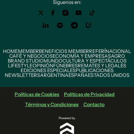
Siguenos en:
HOME
MEMBER
BENEFICIOS MEMBER
REFERÍ
NACIONAL
CAFÉ Y NEGOCIOS
ECONOMÍA Y EMPRESAS
AGRO
BRAND STUDIO
MUNDO
CULTURA Y ESPECTÁCULOS
LIFESTYLE
OPINIÓN
FÚNEBRES
REMATES Y LEGALES
EDICIONES ESPECIALES
PUBLICACIONES
NEWSLETTERS
ARGENTINA
ESPAÑA
ESTADOS UNIDOS
Políticas de Cookies
Políticas de Privacidad
Términos y Condiciones
Contacto