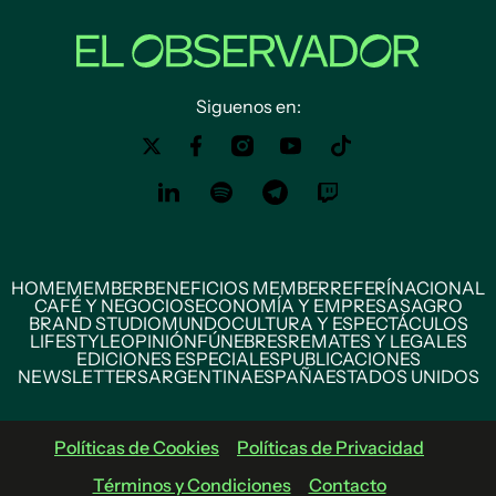
Siguenos en:
HOME
MEMBER
BENEFICIOS MEMBER
REFERÍ
NACIONAL
CAFÉ Y NEGOCIOS
ECONOMÍA Y EMPRESAS
AGRO
BRAND STUDIO
MUNDO
CULTURA Y ESPECTÁCULOS
LIFESTYLE
OPINIÓN
FÚNEBRES
REMATES Y LEGALES
EDICIONES ESPECIALES
PUBLICACIONES
NEWSLETTERS
ARGENTINA
ESPAÑA
ESTADOS UNIDOS
Políticas de Cookies
Políticas de Privacidad
Términos y Condiciones
Contacto