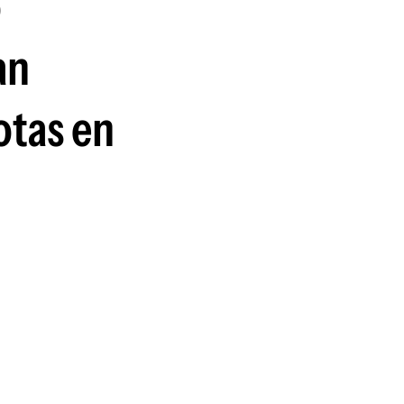
o
guenos en:
an
otas en