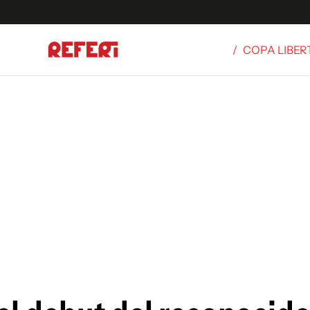
/
COPA LIBE
Olímpicos
S
tbol
g
ortivo