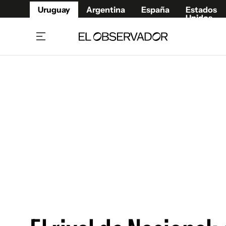
Uruguay
Argentina
España
Estados
Unidos
Home
Juegos 
Referí
Rugby
Fútbol
Básque
Mundial 2026
Tenis
Resultados Deportivos
Runnin
Fútbol internacional
Polidep
Copa Libertadores
Motor