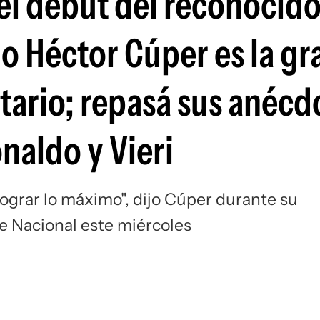
: el debut del reconocid
Si
o Héctor Cúper es la gr
tario; repasá sus anécd
naldo y Vieri
lograr lo máximo", dijo Cúper durante su
de Nacional este miércoles