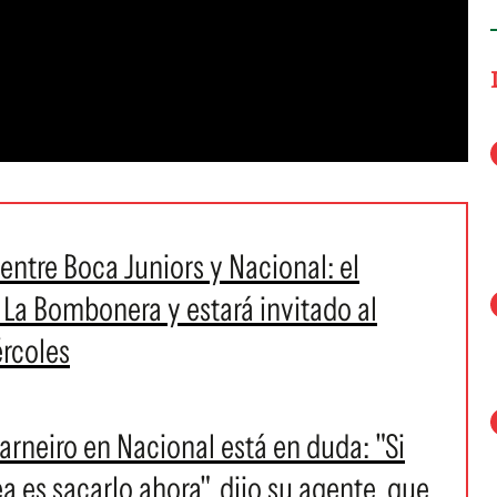
 entre Boca Juniors y Nacional: el
 La Bombonera y estará invitado al
ércoles
rneiro en Nacional está en duda: "Si
a es sacarlo ahora", dijo su agente, que