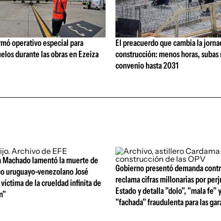
rmó operativo especial para
El preacuerdo que cambia la jorna
elos durante las obras en Ezeiza
construcción: menos horas, subas 
convenio hasta 2031
a Machado lamentó la muerte de
Gobierno presentó demanda contr
ico uruguayo-venezolano José
reclama cifras millonarias por perj
 víctima de la crueldad infinita de
Estado y detalla "dolo", "mala fe" 
n"
"fachada" fraudulenta para las gar