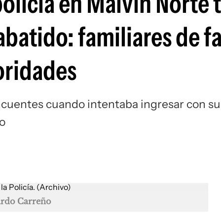
policía en Malvín Norte
batido: familiares de f
oridades
lincuentes cuando intentaba ingresar con su
jo
ardo Carreño