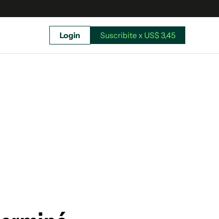
Login
Suscribite x US$ 3,45
uscríbete ahora a El Observador y elegí hasta
donde llegar.
Suscribite x US$ 3,45