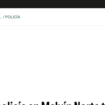
L
/ POLICÍA
e
S
n
es
Siguenos en:
 y Legales
es especiales
ciones
ters
ina
 Unidos