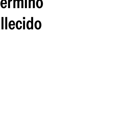
 terminó
allecido