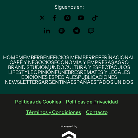
Siguenos en:
HOME
MEMBER
BENEFICIOS MEMBER
REFERÍ
NACIONAL
CAFÉ Y NEGOCIOS
ECONOMÍA Y EMPRESAS
AGRO
BRAND STUDIO
MUNDO
CULTURA Y ESPECTÁCULOS
LIFESTYLE
OPINIÓN
FÚNEBRES
REMATES Y LEGALES
EDICIONES ESPECIALES
PUBLICACIONES
NEWSLETTERS
ARGENTINA
ESPAÑA
ESTADOS UNIDOS
Políticas de Cookies
Políticas de Privacidad
Términos y Condiciones
Contacto