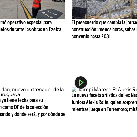
rmó operativo especial para
El preacuerdo que cambia la jorna
elos durante las obras en Ezeiza
construcción: menos horas, subas 
convenio hasta 2031
La nueva faceta artística del ex Na
 ya tiene fecha para su
Juniors Alexis Rolín, quien sorpre
n como DT de la selección
mientras juega en Terremoto; mirá
uándo y dónde será, y por dónde se