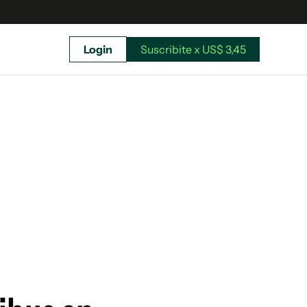
Login
Suscribite x US$ 3,45
uscríbete ahora a El Observador y elegí hasta
donde llegar.
Suscribite x US$ 3,45