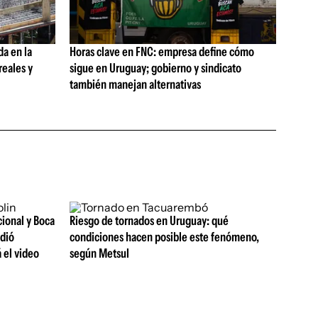
da en la
Horas clave en FNC: empresa define cómo
reales y
sigue en Uruguay; gobierno y sindicato
también manejan alternativas
cional y Boca
Riesgo de tornados en Uruguay: qué
ndió
condiciones hacen posible este fenómeno,
 el video
según Metsul