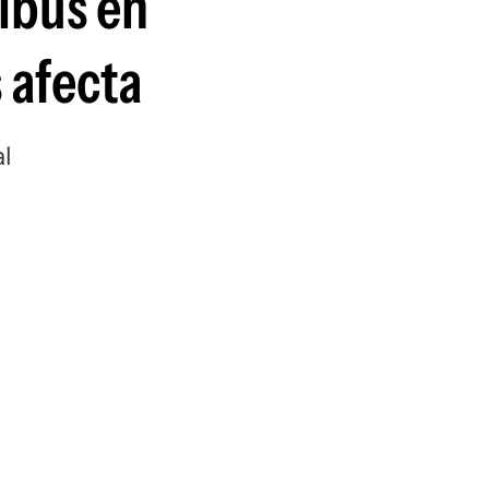
ibus en
 afecta
al