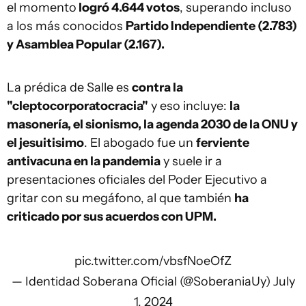
el momento
logró 4.644 votos
, superando incluso
a los más conocidos
Partido Independiente (2.783)
y Asamblea Popular (2.167).
La prédica de Salle es
contra la
"cleptocorporatocracia"
y eso incluye:
la
masonería, el sionismo, la agenda 2030 de la ONU y
el jesuitisimo
. El abogado fue un
ferviente
antivacuna en la pandemia
y suele ir a
presentaciones oficiales del Poder Ejecutivo a
gritar con su megáfono, al que también
ha
criticado por sus acuerdos con UPM.
pic.twitter.com/vbsfNoeOfZ
— Identidad Soberana Oficial (@SoberaniaUy)
July
1, 2024