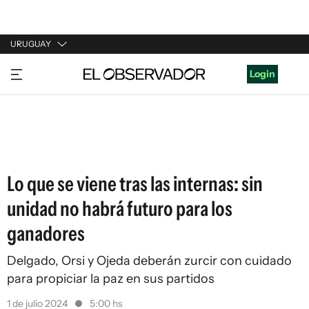
URUGUAY
URUGUAY
Login
ARGENTINA
ESPAÑA
ESTADOS UNIDOS
Lo que se viene tras las internas: sin
unidad no habrá futuro para los
ganadores
Delgado, Orsi y Ojeda deberán zurcir con cuidado
para propiciar la paz en sus partidos
1 de julio 2024
5:00 hs