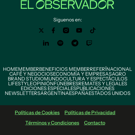
Siguenos en:
HOME
MEMBER
BENEFICIOS MEMBER
REFERÍ
NACIONAL
CAFÉ Y NEGOCIOS
ECONOMÍA Y EMPRESAS
AGRO
BRAND STUDIO
MUNDO
CULTURA Y ESPECTÁCULOS
LIFESTYLE
OPINIÓN
FÚNEBRES
REMATES Y LEGALES
EDICIONES ESPECIALES
PUBLICACIONES
NEWSLETTERS
ARGENTINA
ESPAÑA
ESTADOS UNIDOS
Políticas de Cookies
Políticas de Privacidad
Términos y Condiciones
Contacto