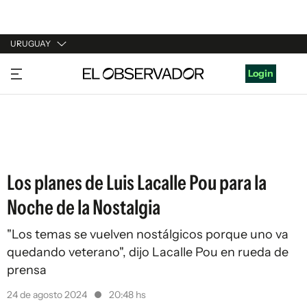
URUGUAY
URUGUAY
Login
ARGENTINA
ESPAÑA
ESTADOS UNIDOS
Los planes de Luis Lacalle Pou para la
Noche de la Nostalgia
"Los temas se vuelven nostálgicos porque uno va
quedando veterano", dijo Lacalle Pou en rueda de
prensa
24 de agosto 2024
20:48 hs