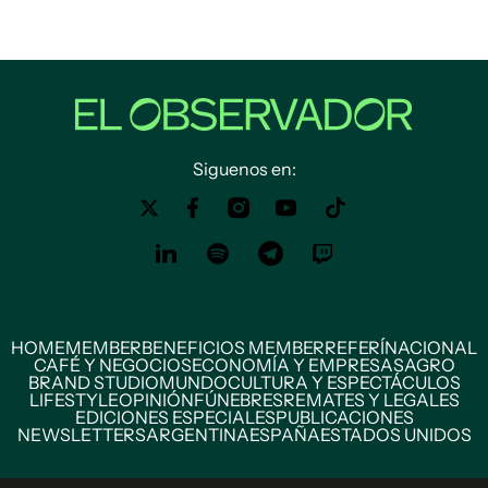
Siguenos en:
HOME
MEMBER
BENEFICIOS MEMBER
REFERÍ
NACIONAL
CAFÉ Y NEGOCIOS
ECONOMÍA Y EMPRESAS
AGRO
BRAND STUDIO
MUNDO
CULTURA Y ESPECTÁCULOS
LIFESTYLE
OPINIÓN
FÚNEBRES
REMATES Y LEGALES
EDICIONES ESPECIALES
PUBLICACIONES
NEWSLETTERS
ARGENTINA
ESPAÑA
ESTADOS UNIDOS