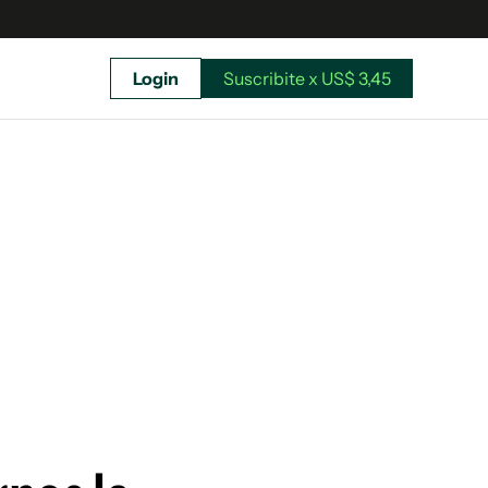
Login
Suscribite x US$ 3,45
uscríbete ahora a El Observador y elegí hasta
donde llegar.
Suscribite x US$ 3,45