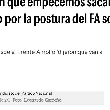
n que empecemos sacar
 por la postura del FA s
sde el Frente Amplio "dijeron que van a
ional
Foto: Leonardo Carreño.