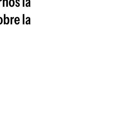
nos la
obre la