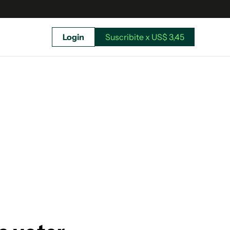
Login
Suscribite x US$ 3,45
uscríbete ahora a El Observador y elegí hasta
donde llegar.
Suscribite x US$ 3,45