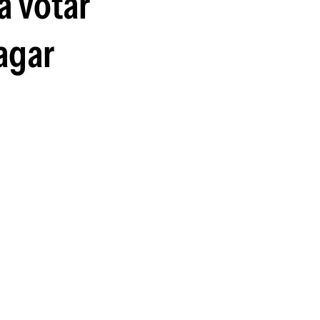
a votar
agar