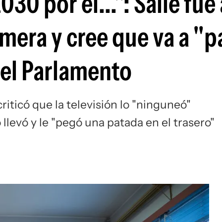
30 por el...": Salle fue 
mera y cree que va a "p
 el Parlamento
iticó que la televisión lo "ninguneó"
llevó y le "pegó una patada en el trasero"