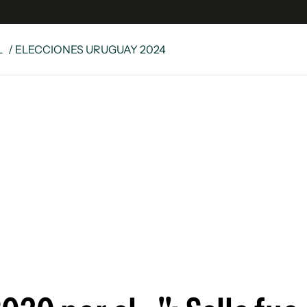
L
/ ELECCIONES URUGUAY 2024
e
S
n
es
Siguenos en:
 y Legales
es especiales
ciones
ters
ina
 Unidos