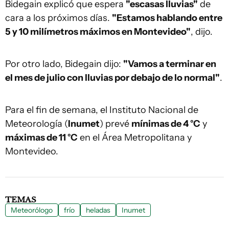
Bidegain explicó que espera
"escasas lluvias"
de
cara a los próximos días.
"Estamos hablando entre
5 y 10 milímetros máximos en Montevideo"
, dijo.
Por otro lado, Bidegain dijo:
"Vamos a terminar en
el mes de julio con lluvias por debajo de lo normal"
.
Para el fin de semana, el Instituto Nacional de
Meteorología (
Inumet
) prevé
mínimas de 4 °C
y
máximas de 11 °C
en el Área Metropolitana y
Montevideo.
TEMAS
Meteorólogo
frío
heladas
Inumet