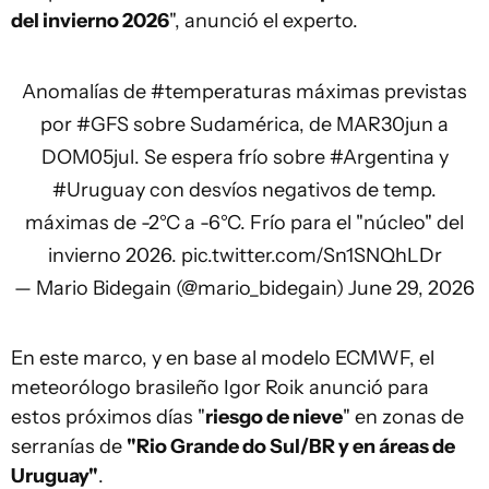
del invierno 2026
", anunció el experto.
Anomalías de
#temperaturas
máximas previstas
por
#GFS
sobre Sudamérica, de MAR30jun a
DOM05jul. Se espera frío sobre
#Argentina
y
#Uruguay
con desvíos negativos de temp.
máximas de -2°C a -6°C. Frío para el "núcleo" del
invierno 2026.
pic.twitter.com/Sn1SNQhLDr
— Mario Bidegain (@mario_bidegain)
June 29, 2026
En este marco, y en base al modelo ECMWF, el
meteorólogo brasileño Igor Roik anunció para
estos próximos días "
riesgo de nieve
" en zonas de
serranías de
"Rio Grande do Sul/BR y en áreas de
Uruguay"
.