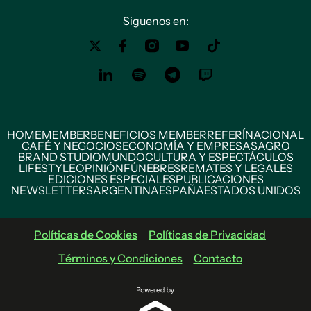
Siguenos en:
HOME
MEMBER
BENEFICIOS MEMBER
REFERÍ
NACIONAL
CAFÉ Y NEGOCIOS
ECONOMÍA Y EMPRESAS
AGRO
BRAND STUDIO
MUNDO
CULTURA Y ESPECTÁCULOS
LIFESTYLE
OPINIÓN
FÚNEBRES
REMATES Y LEGALES
EDICIONES ESPECIALES
PUBLICACIONES
NEWSLETTERS
ARGENTINA
ESPAÑA
ESTADOS UNIDOS
Políticas de Cookies
Políticas de Privacidad
Términos y Condiciones
Contacto