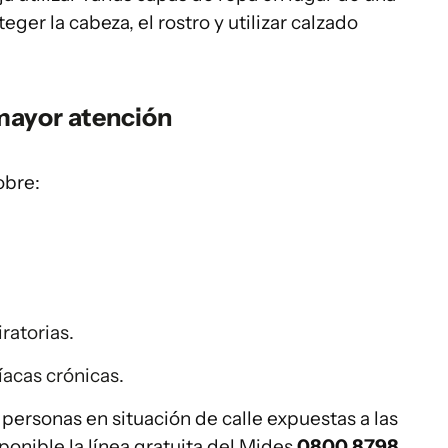
er la cabeza, el rostro y utilizar calzado
mayor atención
obre:
ratorias.
acas crónicas.
ersonas en situación de calle expuestas a las
onible la línea gratuita del Mides
0800 8798
.