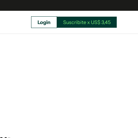
Login
Suscribite x US$ 3,45
uscríbete ahora a El Observador y elegí hasta
donde llegar.
Suscribite x US$ 3,45