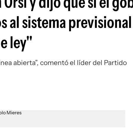
 Orsi y dijo que si el go
 al sistema previsional
e ley"
nea abierta”, comentó el líder del Partido