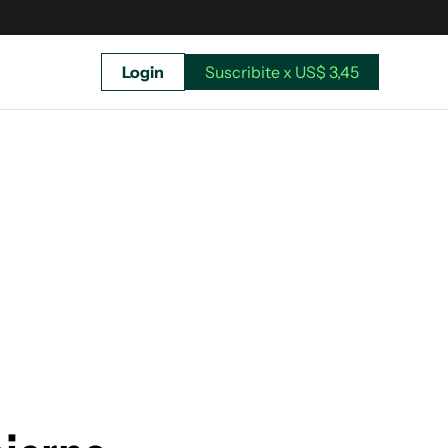
Login
Suscribite x US$ 3,45
uscríbete ahora a El Observador y elegí hasta
donde llegar.
Suscribite x US$ 3,45