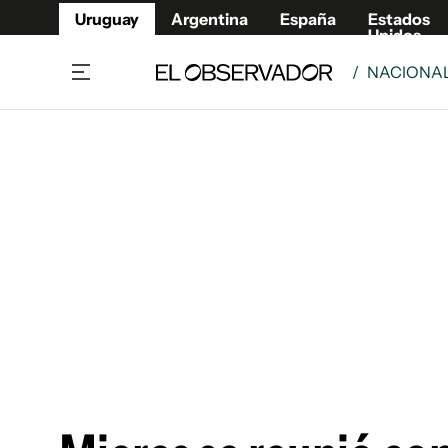
Uruguay
Argentina
España
Estados
Unidos
/
NACIONA
Home
Lifestyl
Member
Opinió
Beneficios Member
Fúnebr
Referí
Remates
10°C
Sábado:
Ahora en:
Montevideo
Nacional
Mín
7°
Máx
Edicion
11°
Lluvia Ligera
Café y Negocios
Publica
Economía y Empresas
Newslet
Agro
Argent
Brand Studio
España
Mundo
Estados
Cultura y Espectáculos