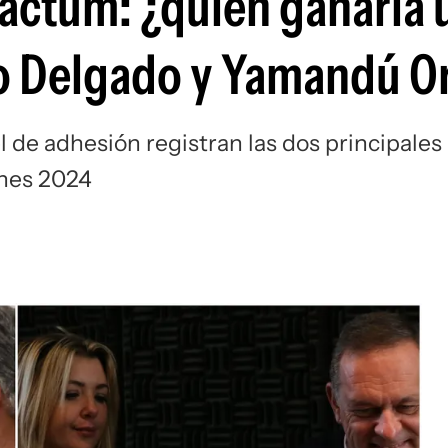
actum: ¿quién ganaría 
ro Delgado y Yamandú O
 de adhesión registran las dos principales
ones 2024