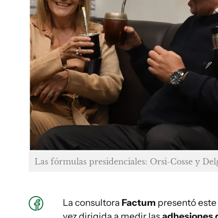
Las fórmulas presidenciales: Orsi-Cosse y Del
La consultora
Factum
presentó este
vez dirigida a medir las
adhesiones q