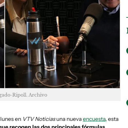
gado-Ripoll. Archivo
 lunes en
VTV Noticias
una nueva
encuesta
, esta
ue recogen las dos principales fórmulas