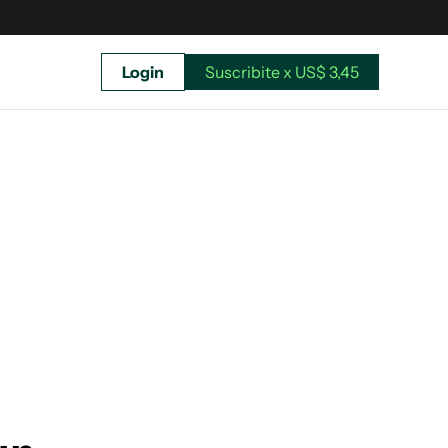
Login
Suscribite x US$ 3,45
uscríbete ahora a El Observador y elegí hasta
donde llegar.
Suscribite x US$ 3,45