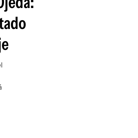
Ojeda:
utado
je
l
á