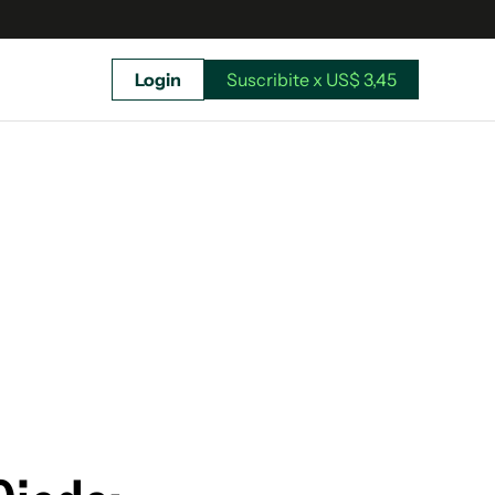
Login
Suscribite x US$ 3,45
uscríbete ahora a El Observador y elegí hasta
donde llegar.
Suscribite x US$ 3,45