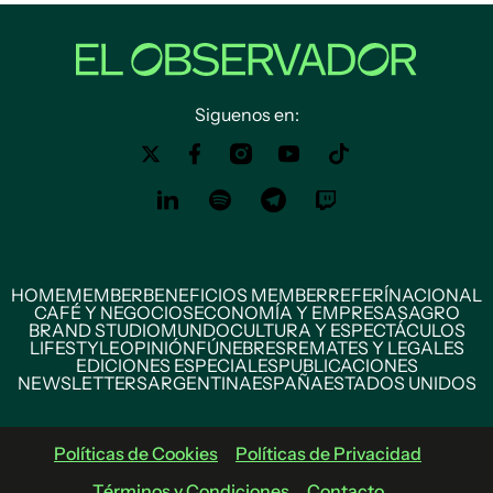
Siguenos en:
HOME
MEMBER
BENEFICIOS MEMBER
REFERÍ
NACIONAL
CAFÉ Y NEGOCIOS
ECONOMÍA Y EMPRESAS
AGRO
BRAND STUDIO
MUNDO
CULTURA Y ESPECTÁCULOS
LIFESTYLE
OPINIÓN
FÚNEBRES
REMATES Y LEGALES
EDICIONES ESPECIALES
PUBLICACIONES
NEWSLETTERS
ARGENTINA
ESPAÑA
ESTADOS UNIDOS
Políticas de Cookies
Políticas de Privacidad
Términos y Condiciones
Contacto