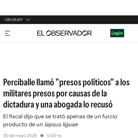
URUGUAY
URUGUAY
Login
ARGENTINA
ESPAÑA
ESTADOS UNIDOS
Perciballe llamó "presos políticos" a los
militares presos por causas de la
dictadura y una abogada lo recusó
El fiscal dijo que se trató apenas de un furcio
producto de un
lapsus liguae
30 de mayo 2026
5:00 hs