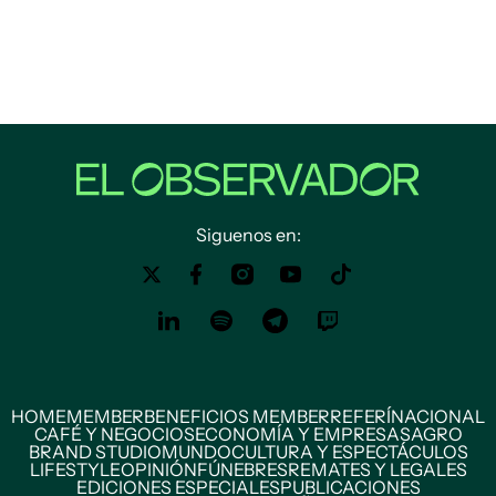
Siguenos en:
HOME
MEMBER
BENEFICIOS MEMBER
REFERÍ
NACIONAL
CAFÉ Y NEGOCIOS
ECONOMÍA Y EMPRESAS
AGRO
BRAND STUDIO
MUNDO
CULTURA Y ESPECTÁCULOS
LIFESTYLE
OPINIÓN
FÚNEBRES
REMATES Y LEGALES
EDICIONES ESPECIALES
PUBLICACIONES