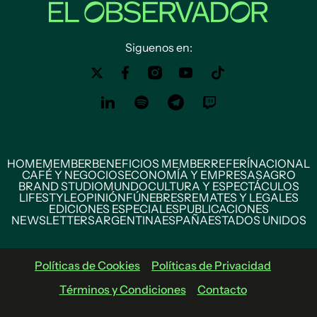
Siguenos en:
HOME
MEMBER
BENEFICIOS MEMBER
REFERÍ
NACIONAL
CAFÉ Y NEGOCIOS
ECONOMÍA Y EMPRESAS
AGRO
BRAND STUDIO
MUNDO
CULTURA Y ESPECTÁCULOS
LIFESTYLE
OPINIÓN
FÚNEBRES
REMATES Y LEGALES
EDICIONES ESPECIALES
PUBLICACIONES
NEWSLETTERS
ARGENTINA
ESPAÑA
ESTADOS UNIDOS
Políticas de Cookies
Políticas de Privacidad
Términos y Condiciones
Contacto