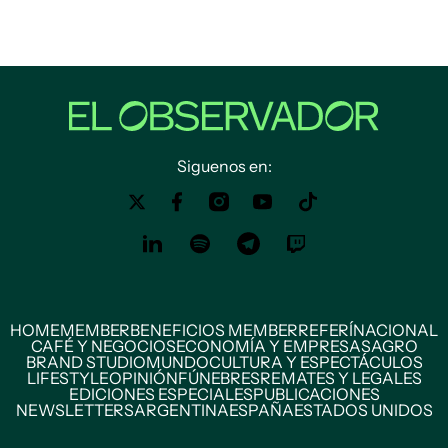
Siguenos en:
HOME
MEMBER
BENEFICIOS MEMBER
REFERÍ
NACIONAL
CAFÉ Y NEGOCIOS
ECONOMÍA Y EMPRESAS
AGRO
BRAND STUDIO
MUNDO
CULTURA Y ESPECTÁCULOS
LIFESTYLE
OPINIÓN
FÚNEBRES
REMATES Y LEGALES
EDICIONES ESPECIALES
PUBLICACIONES
NEWSLETTERS
ARGENTINA
ESPAÑA
ESTADOS UNIDOS