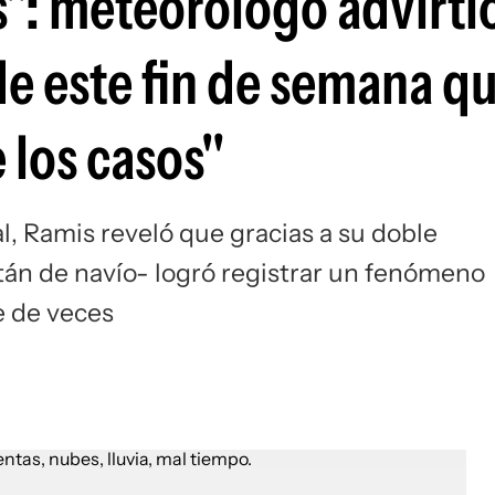
s": meteorólogo advirti
de este fin de semana q
 los casos"
, Ramis reveló que gracias a su doble
án de navío- logró registrar un fenómeno
e de veces