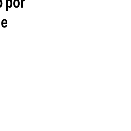
ó por
ue