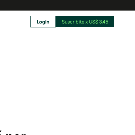
Login
Suscribite x US$ 3,45
uscríbete ahora a El Observador y elegí hasta
donde llegar.
Suscribite x US$ 3,45