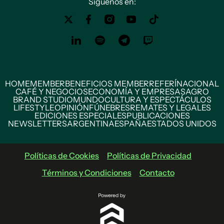
Siguenos en:
HOME
MEMBER
BENEFICIOS MEMBER
REFERÍ
NACIONAL
CAFÉ Y NEGOCIOS
ECONOMÍA Y EMPRESAS
AGRO
BRAND STUDIO
MUNDO
CULTURA Y ESPECTÁCULOS
LIFESTYLE
OPINIÓN
FÚNEBRES
REMATES Y LEGALES
EDICIONES ESPECIALES
PUBLICACIONES
NEWSLETTERS
ARGENTINA
ESPAÑA
ESTADOS UNIDOS
Políticas de Cookies
Políticas de Privacidad
Términos y Condiciones
Contacto