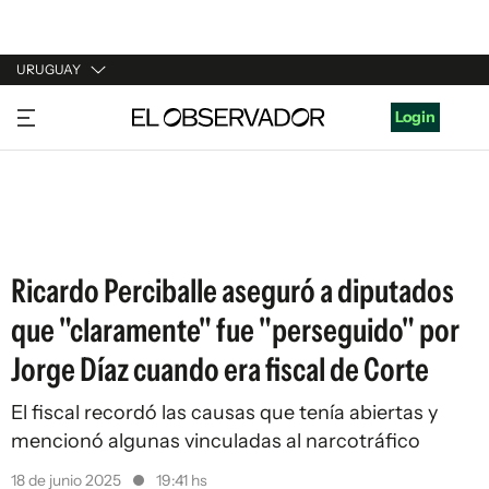
URUGUAY
URUGUAY
Login
ARGENTINA
ESPAÑA
ESTADOS UNIDOS
Ricardo Perciballe aseguró a diputados
que "claramente" fue "perseguido" por
Jorge Díaz cuando era fiscal de Corte
El fiscal recordó las causas que tenía abiertas y
mencionó algunas vinculadas al narcotráfico
18 de junio 2025
19:41 hs