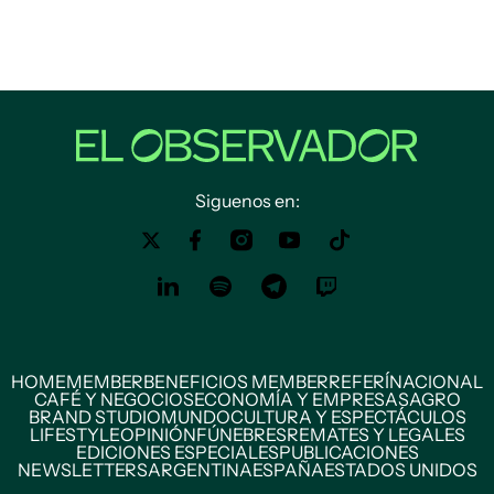
Siguenos en:
HOME
MEMBER
BENEFICIOS MEMBER
REFERÍ
NACIONAL
CAFÉ Y NEGOCIOS
ECONOMÍA Y EMPRESAS
AGRO
BRAND STUDIO
MUNDO
CULTURA Y ESPECTÁCULOS
LIFESTYLE
OPINIÓN
FÚNEBRES
REMATES Y LEGALES
EDICIONES ESPECIALES
PUBLICACIONES
NEWSLETTERS
ARGENTINA
ESPAÑA
ESTADOS UNIDOS