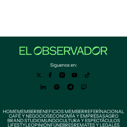
Siguenos en:
HOME
MEMBER
BENEFICIOS MEMBER
REFERÍ
NACIONAL
CAFÉ Y NEGOCIOS
ECONOMÍA Y EMPRESAS
AGRO
BRAND STUDIO
MUNDO
CULTURA Y ESPECTÁCULOS
LIFESTYLE
OPINIÓN
FÚNEBRES
REMATES Y LEGALES