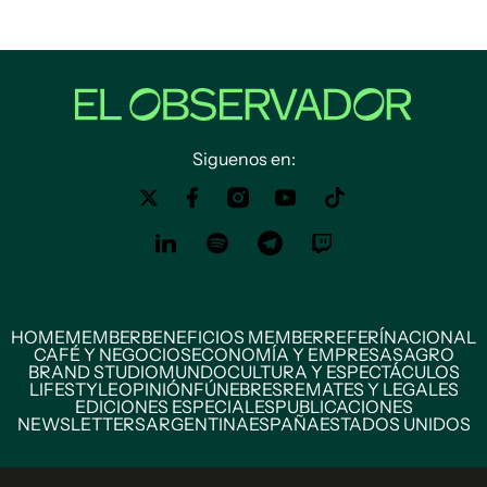
Siguenos en:
HOME
MEMBER
BENEFICIOS MEMBER
REFERÍ
NACIONAL
CAFÉ Y NEGOCIOS
ECONOMÍA Y EMPRESAS
AGRO
BRAND STUDIO
MUNDO
CULTURA Y ESPECTÁCULOS
LIFESTYLE
OPINIÓN
FÚNEBRES
REMATES Y LEGALES
EDICIONES ESPECIALES
PUBLICACIONES
NEWSLETTERS
ARGENTINA
ESPAÑA
ESTADOS UNIDOS