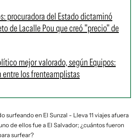
os: procuradora del Estado dictaminó
eto de Lacalle Pou que creó "precio" de
político mejor valorado, según Equipos:
 entre los frenteamplistas
o surfeando en El Sunzal - Lleva 11 viajes afuera
no de ellos fue a El Salvador; ¿cuántos fueron
para surfear?