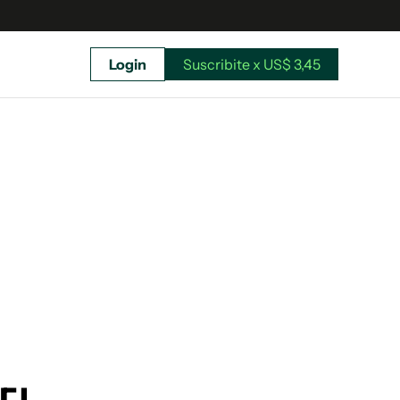
Login
Suscribite x US$ 3,45
uscríbete ahora a El Observador y elegí hasta
donde llegar.
Suscribite x US$ 3,45