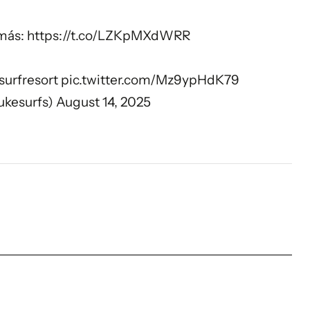
 más:
https://t.co/LZKpMXdWRR
surfresort
pic.twitter.com/Mz9ypHdK79
kesurfs)
August 14, 2025