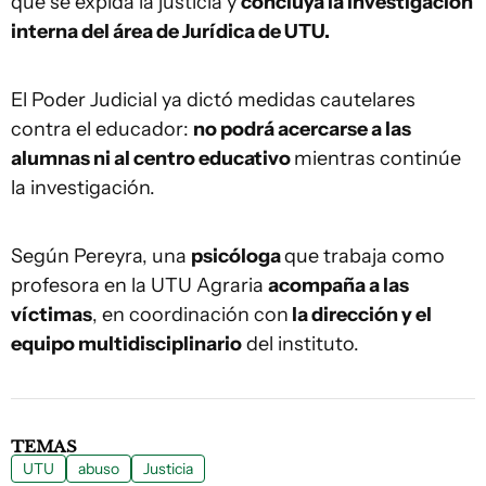
que se expida la justicia y
concluya la investigación
interna del área de Jurídica de UTU.
El Poder Judicial ya dictó medidas cautelares
contra el educador:
no podrá acercarse a las
alumnas ni al centro educativo
mientras continúe
la investigación.
Según Pereyra, una
psicóloga
que trabaja como
profesora en la UTU Agraria
acompaña a las
víctimas
, en coordinación con
la dirección y el
equipo multidisciplinario
del instituto.
TEMAS
UTU
abuso
Justicia