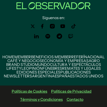
Siguenos en:
HOME
MEMBER
BENEFICIOS MEMBER
REFERÍ
NACIONAL
CAFÉ Y NEGOCIOS
ECONOMÍA Y EMPRESAS
AGRO
BRAND STUDIO
MUNDO
CULTURA Y ESPECTÁCULOS
LIFESTYLE
OPINIÓN
FÚNEBRES
REMATES Y LEGALES
EDICIONES ESPECIALES
PUBLICACIONES
NEWSLETTERS
ARGENTINA
ESPAÑA
ESTADOS UNIDOS
Políticas de Cookies
Políticas de Privacidad
Términos y Condiciones
Contacto