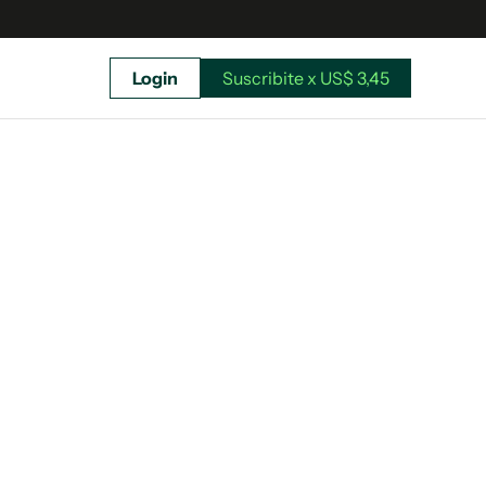
Login
Suscribite x US$ 3,45
uscríbete ahora a El Observador y elegí hasta
donde llegar.
Suscribite x US$ 3,45