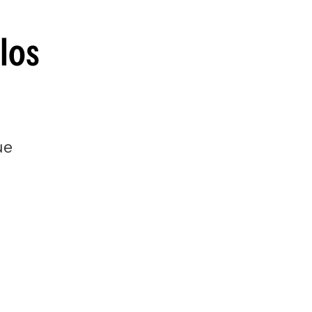
los
ue