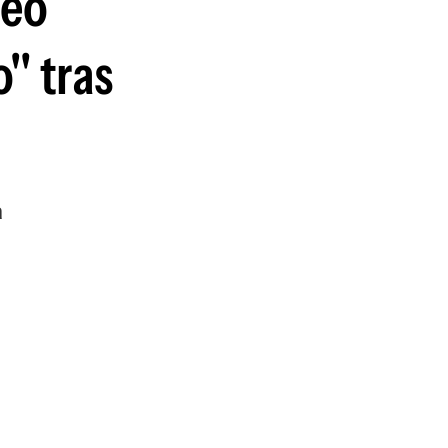
deo
" tras
a