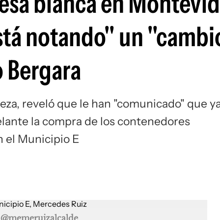
desa blanca en Montevi
stá notando" un "cambio
o Bergara
ieza, reveló que le han "comunicado" que y
adelante la compra de los contenedores
n el Municipio E
 @memeruizalcalde