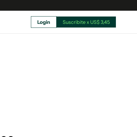
Login
Suscribite x US$ 3,45
uscríbete ahora a El Observador y elegí hasta
donde llegar.
Suscribite x US$ 3,45