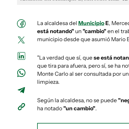
La alcaldesa del
Municipio
E
, Merce
está notando"
un
"cambio"
en el tra
municipio desde que asumió Mario B
"La verdad que sí, que
se está nota
que tira para afuera, pero sí, se ha n
Monte Carlo al ser consultada por un 
limpieza.
Según la alcaldesa, no se puede
"ne
ha notado
"un cambio"
.