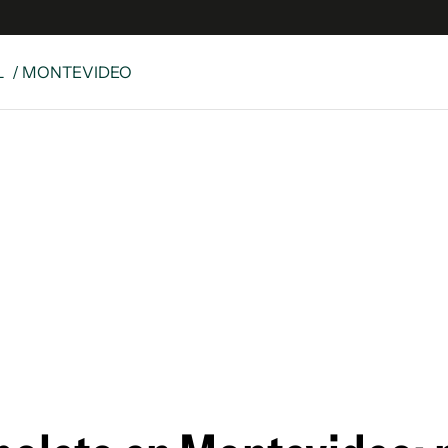
L
/ MONTEVIDEO
e
S
n
es
Siguenos en:
 y Legales
es especiales
ciones
ters
ina
 Unidos