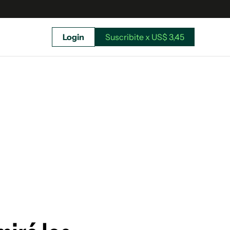
Login
Suscribite x US$ 3,45
uscríbete ahora a El Observador y elegí hasta
donde llegar.
Suscribite x US$ 3,45