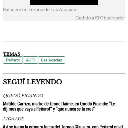
Balacera en la zona de Las Acacias
Cedido a El Observador
TEMAS
Peñarol
AUFI
Las Acacias
SEGUÍ LEYENDO
QUEDÓ PICANDO
Matilde Carrizo, madre de Leonel Jaime, en Quedó Picando: "Le
dijimos que vaya a Peñarol" y "que nunca se la crea"
LIGA AUF
Así se juega la primera fecha del Torneo Clausura, con Peñarol en el