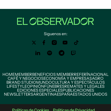
Siguenos en:
HOME
MEMBER
BENEFICIOS MEMBER
REFERÍ
NACIONAL
CAFÉ Y NEGOCIOS
ECONOMÍA Y EMPRESAS
AGRO
BRAND STUDIO
MUNDO
CULTURA Y ESPECTÁCULOS
LIFESTYLE
OPINIÓN
FÚNEBRES
REMATES Y LEGALES
EDICIONES ESPECIALES
PUBLICACIONES
NEWSLETTERS
ARGENTINA
ESPAÑA
ESTADOS UNIDOS
Políticas de Cookies
Políticas de Privacidad