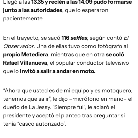
Llegó a las
13.35 y recién a las 14.09 pudo formarse
junto a las autoridades
, que lo esperaron
pacientemente.
En el trayecto, se sacó
116
selfies
, según contó
El
Observador
. Una de ellas tuvo como fotógrafo al
propio Metediera
, mientras que en otra
se coló
Rafael Villanueva
, el popular conductor televisivo
que lo
invitó a salir a andar en moto.
“Ahora que usted es de mi equipo y es motoquero,
tenemos que salir", le dijo –micrófono en mano– el
dueño de La Jessy. "Siempre fui", le aclaró el
presidente y aceptó el planteo tras preguntar si
tenía “casco autorizado”.