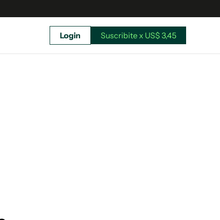
Login
Suscribite x US$ 3,45
uscríbete ahora a El Observador y elegí hasta
donde llegar.
Suscribite x US$ 3,45