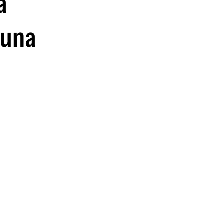
a
 una