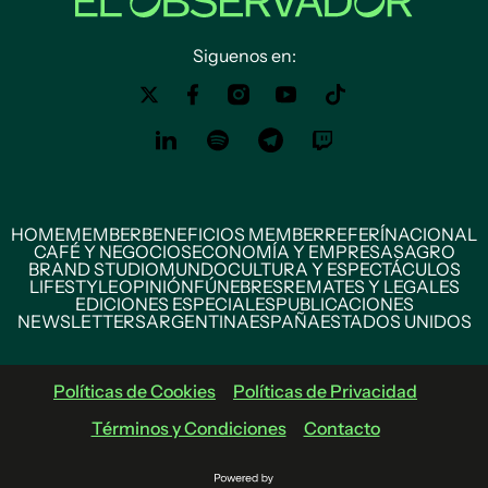
Siguenos en:
HOME
MEMBER
BENEFICIOS MEMBER
REFERÍ
NACIONAL
CAFÉ Y NEGOCIOS
ECONOMÍA Y EMPRESAS
AGRO
BRAND STUDIO
MUNDO
CULTURA Y ESPECTÁCULOS
LIFESTYLE
OPINIÓN
FÚNEBRES
REMATES Y LEGALES
EDICIONES ESPECIALES
PUBLICACIONES
NEWSLETTERS
ARGENTINA
ESPAÑA
ESTADOS UNIDOS
Políticas de Cookies
Políticas de Privacidad
Términos y Condiciones
Contacto