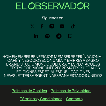
Siguenos en:
HOME
MEMBER
BENEFICIOS MEMBER
REFERÍ
NACIONAL
CAFÉ Y NEGOCIOS
ECONOMÍA Y EMPRESAS
AGRO
BRAND STUDIO
MUNDO
CULTURA Y ESPECTÁCULOS
LIFESTYLE
OPINIÓN
FÚNEBRES
REMATES Y LEGALES
EDICIONES ESPECIALES
PUBLICACIONES
NEWSLETTERS
ARGENTINA
ESPAÑA
ESTADOS UNIDOS
Políticas de Cookies
Políticas de Privacidad
Términos y Condiciones
Contacto