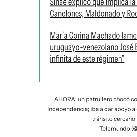
Sinae explicó qué implica la 
Canelones, Maldonado y Roch
María Corina Machado lament
uruguayo-venezolano José Br
infinita de este régimen"
AHORA: un patrullero chocó co
Independencia; iba a dar apoyo a 
tránsito cercano
— Telemundo (