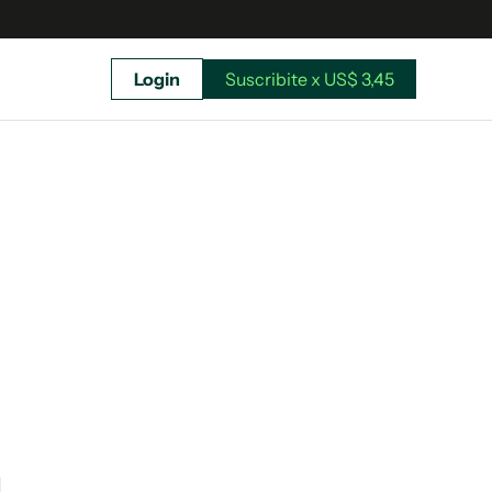
Login
Suscribite x US$ 3,45
uscríbete ahora a El Observador y elegí hasta
donde llegar.
Suscribite x US$ 3,45