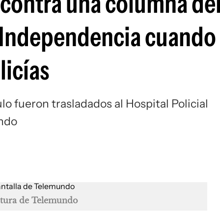
 contra una columna de
 Independencia cuando 
licías
lo fueron trasladados al Hospital Policial
undo
ptura de Telemundo