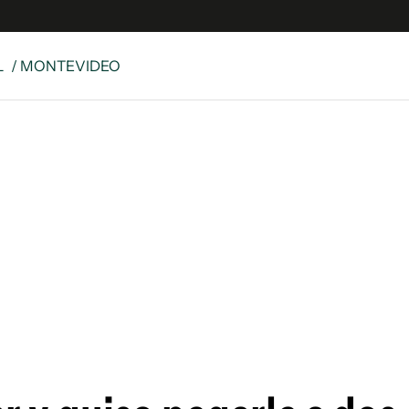
L
/ MONTEVIDEO
e
S
n
es
Siguenos en:
 y Legales
es especiales
ciones
ters
ina
 Unidos