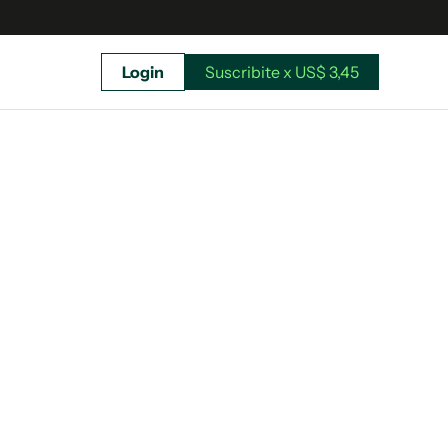
Login
Suscribite x US$ 3,45
uscríbete ahora a El Observador y elegí hasta
donde llegar.
Suscribite x US$ 3,45