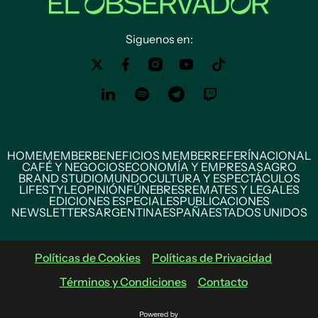
Siguenos en:
HOME
MEMBER
BENEFICIOS MEMBER
REFERÍ
NACIONAL
CAFÉ Y NEGOCIOS
ECONOMÍA Y EMPRESAS
AGRO
BRAND STUDIO
MUNDO
CULTURA Y ESPECTÁCULOS
LIFESTYLE
OPINIÓN
FÚNEBRES
REMATES Y LEGALES
EDICIONES ESPECIALES
PUBLICACIONES
NEWSLETTERS
ARGENTINA
ESPAÑA
ESTADOS UNIDOS
Políticas de Cookies
Políticas de Privacidad
Términos y Condiciones
Contacto